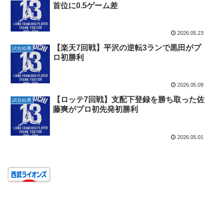
首位に0.5ゲーム差
2026.05.23
【楽天7回戦】平沢の逆転3ランで黒田がプ
試合結果
ロ初勝利
2026.05.09
【ロッテ7回戦】支配下登録を勝ち取った佐
試合結果
藤爽がプロ初先発初勝利
2026.05.01