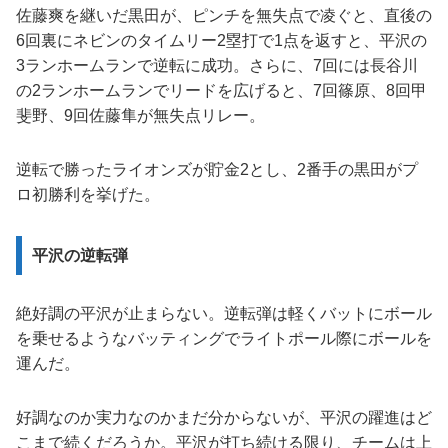
佐藤爽を継いだ黒田が、ピンチを無失点で凌ぐと、直後の
6回裏にネビンのタイムリー2塁打で1点を返すと、平沢の
3ランホームランで逆転に成功。さらに、7回には長谷川
の2ランホームランでリードを広げると、7回篠原、8回甲
斐野、9回佐藤隼が無失点リレー。
逆転で勝ったライオンズが貯金2とし、2番手の黒田がプ
ロ初勝利を挙げた。
平沢の逆転弾
絶好調の平沢が止まらない。逆転弾は軽くバットにボール
を乗せるようなバッティングでライトポール際にボールを
運んだ。
好調なのか実力なのかまだ分からないが、平沢の躍進はど
こまで続くだろうか。平沢が打ち続ける限り、チームは上