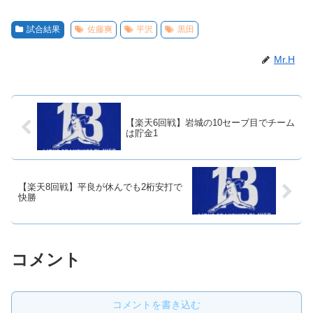
試合結果
佐藤爽
平沢
黒田
Mr.H
【楽天6回戦】岩城の10セーブ目でチーム
は貯金1
【楽天8回戦】平良が休んでも2桁安打で
快勝
コメント
コメントを書き込む