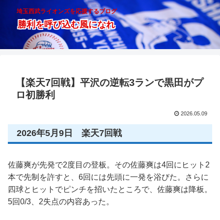
埼玉西武ライオンズを応援するブログ
勝利を呼び込む風になれ
【楽天7回戦】平沢の逆転3ランで黒田がプ
ロ初勝利
2026.05.09
2026年5月9日 楽天7回戦
佐藤爽が先発で2度目の登板。その佐藤爽は4回にヒット2
本で先制を許すと、6回には先頭に一発を浴びた。さらに
四球とヒットでピンチを招いたところで、佐藤爽は降板。
5回0/3、2失点の内容あった。