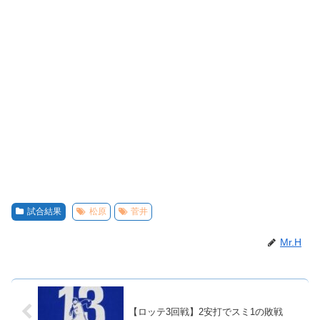
試合結果
松原
菅井
Mr.H
【ロッテ3回戦】2安打でスミ1の敗戦