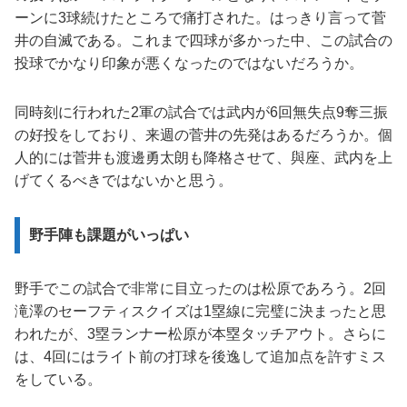
ーンに3球続けたところで痛打された。はっきり言って菅
井の自滅である。これまで四球が多かった中、この試合の
投球でかなり印象が悪くなったのではないだろうか。
同時刻に行われた2軍の試合では武内が6回無失点9奪三振
の好投をしており、来週の菅井の先発はあるだろうか。個
人的には菅井も渡邊勇太朗も降格させて、與座、武内を上
げてくるべきではないかと思う。
野手陣も課題がいっぱい
野手でこの試合で非常に目立ったのは松原であろう。2回
滝澤のセーフティスクイズは1塁線に完璧に決まったと思
われたが、3塁ランナー松原が本塁タッチアウト。さらに
は、4回にはライト前の打球を後逸して追加点を許すミス
をしている。