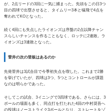
が、2点リードの3回に一気に捕まった。先頭をこの日3つ
目の四球で出塁させると、タイムリー3本と犠飛で4点を
奪われてKOとなった。
続く4回にも失点したライオンズは序盤の2点以降チャン
スらしいチャンスを作ることもなく、ロッテに2連敗。ラ
イオンズは3連敗となった。
菅井の次の登板はあるのか
先発菅井は3試合目で今季初失点を喫した。これまで2勝
を挙げていたが、四球は3つ、5つとコントロールが課題
なのは明らかであった。
そしてこの試合、3イニングで3四球である。さらには、3
ボールの場面も多く、同点打を打たれた4回の中村奨吾へ
の投球はノーストライク3ボールとなり、ストレートをゾ