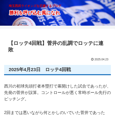
埼玉西武ライオンズを応援するブログ
勝利を呼び込む風になれ
【ロッテ4回戦】菅井の乱調でロッテに連
敗
2025.04.23
2025年4月23日 ロッテ4回戦
西川の初球先頭打者本塁打で幕開けした試合であったが、
先発の菅井が誤算。コントロールが悪く常時ボール先行の
ピッチング。
2回までは悪いながら何とかしのいでいた菅井であった