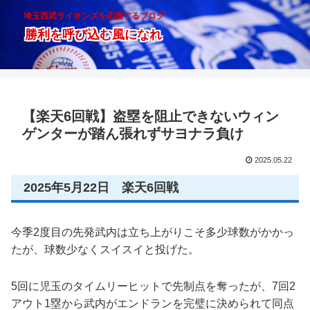
埼玉西武ライオンズを応援するブログ
勝利を呼び込む風になれ
【楽天6回戦】盗塁を阻止できないウィン
ゲンターが踏ん張れずサヨナラ負け
2025.05.22
2025年5月22日 楽天6回戦
今季2度目の先発武内は立ち上がりこそ多少球数がかかっ
たが、球数少なくスイスイと投げた。
5回に児玉のタイムリーヒットで先制点を奪ったが、7回2
アウト1塁から武内がエンドランを完璧に決められて同点