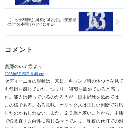
【ロッテ8回戦】與座が滅多打ちで渡部聖
の2本の本塁打をフイにする
コメント
福岡のレオ党
より:
2025年5月23日 6:49 am
セディーニョの現状は、来日、キャンプ時の体つきを見て
も危惧を感じていた。つまり、NPBを舐めていると感じ
た。能力は持っているのだろうが、日本野球を舐めては
この様である。ある意味、オリックスは正しい判断で対応
したのかもしれない。まだ、２６歳と若いことから、本腰
で鍛え直す方向性に転じるべきであり、昨夜の代打での対