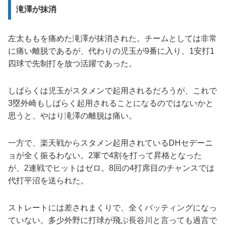
滝澤が抹消
左太ももを痛めた滝澤が抹消された。チームとしては非常
に痛い離脱であるが、代わりの児玉が9番に入り、1安打1
四球で先制打を放つ活躍であった。
しばらくは児玉がスタメンで起用されるだろうが、これで
3塁外崎もしばらく起用されることになるのではないかと
思うと、やはり滝澤の離脱は痛い。
一方で、楽天戦からスタメン起用されているDHセデーニ
ョが全く振るわない。2軍で4割を打って昇格となった
が、2連戦でヒットはゼロ。8回の4打席目のチャンスでは
代打平沼を送られた。
ストレートには差されまくりで、全くバッティングになっ
ていない。多少外野に打球が飛ぶ長谷川と言っても過言で