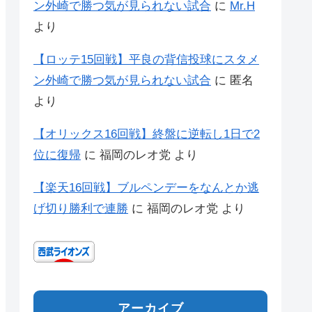
ン外崎で勝つ気が見られない試合
に
Mr.H
より
【ロッテ15回戦】平良の背信投球にスタメ
ン外崎で勝つ気が見られない試合
に
匿名
より
【オリックス16回戦】終盤に逆転し1日で2
位に復帰
に
福岡のレオ党
より
【楽天16回戦】ブルペンデーをなんとか逃
げ切り勝利で連勝
に
福岡のレオ党
より
アーカイブ