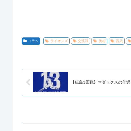
コラム
ライオンズ
交流戦
奥村
西武
【広島3回戦】マダックスの仕