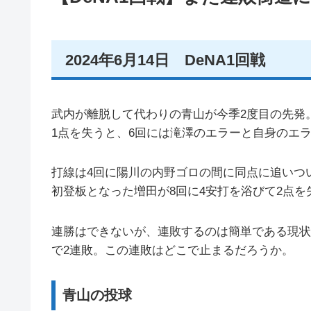
2024年6月14日 DeNA1回戦
武内が離脱して代わりの青山が今季2度目の先発
1点を失うと、6回には滝澤のエラーと自身のエ
打線は4回に陽川の内野ゴロの間に同点に追いつ
初登板となった増田が8回に4安打を浴びて2点を
連勝はできないが、連敗するのは簡単である現状
で2連敗。この連敗はどこで止まるだろうか。
青山の投球