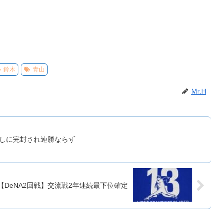
鈴木
青山
Mr.H
返しに完封され連勝ならず
【DeNA2回戦】交流戦2年連続最下位確定