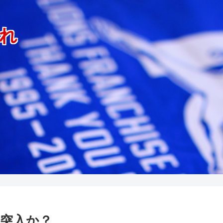
れ
に突入か？