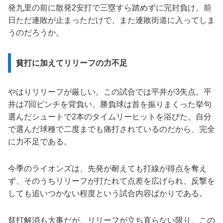
発九里の前に散発2安打で三塁すら踏めずに完封負け。前
日ただ連敗が止まっただけで、また連敗街道に入ってしま
うのだろうか。
貧打に加えてリリーフの力不足
やはりリリーフが厳しい。この試合では平井が3失点。平
井は7回ピンチを背負い、勝負球は首を振りまくった挙句
選んだシュートで2本のタイムリーヒットを浴びた。自分
で選んだ球種で二度までも痛打されているのだから、完全
に力不足である。
今季のライオンズは、先発が耐えても打線が得点を奪え
ず、そのうちリリーフが打たれて点差を広げられ、反撃を
しても追いつかない程度という試合内容ばかりである。
貧打解消も大事だが、リリーフが立ち直らない限り、この