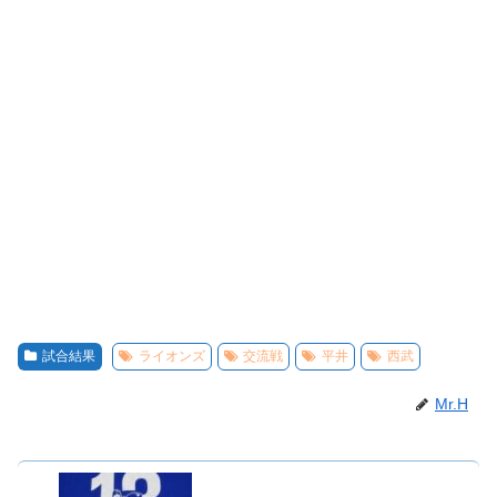
試合結果
ライオンズ
交流戦
平井
西武
Mr.H