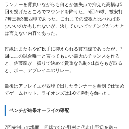
ランナーを背負いながらも何とか無失点で抑えた高橋は5
回を投げたところでマウンドを降りた。5回76球、被安打
7奪三振3無四球であった。これまでの登板と比べれば多
少いいのかもしれないが、決していいピッチングだったと
は言えない内容であった。
打線はまたもや好投手に抑えられる貧打線であったが、7
回にこの試合唯一と言ってもいい最大のチャンスを作る
と、佐藤龍が一振りで決めて貴重な先制の1点をもぎ取る
と、ボー、アブレイユのリレー。
最後はアブレイユが四球で出したランナーを牽制で仕留め
てゲームセット。ライオンズは1-0で勝利を飾った。
ベンチが結果オーライの采配
7回先制点の場面、四球で出た野村に代走山野辺を送っ