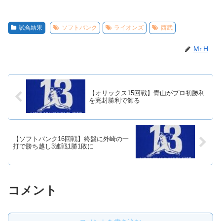
試合結果
ソフトバンク
ライオンズ
西武
Mr.H
【オリックス15回戦】青山がプロ初勝利
を完封勝利で飾る
【ソフトバンク16回戦】終盤に外崎の一
打で勝ち越し3連戦1勝1敗に
コメント