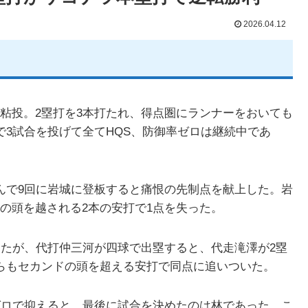
2026.04.12
粘投。2塁打を3本打たれ、得点圏にランナーをおいても
で3試合を投げて全てHQS、防御率ゼロは継続中であ
んで9回に岩城に登板すると痛恨の先制点を献上した。岩
の頭を越される2本の安打で1点を失った。
ったが、代打仲三河が四球で出塁すると、代走滝澤が2塁
らもセカンドの頭を超える安打で同点に追いついた。
ゼロで抑えると、最後に試合を決めたのは林であった。こ