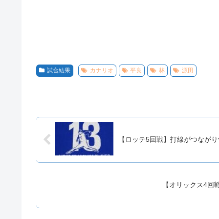
試合結果
カナリオ
平良
林
源田
【ロッテ5回戦】打線がつなが
【オリックス4回