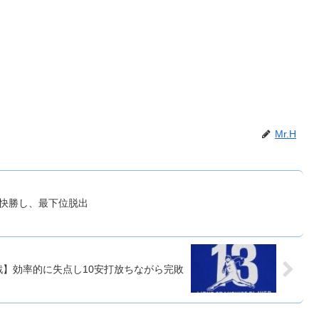
Mr.H
り快勝し、最下位脱出
戦】効率的に失点し10安打放ちながら完敗