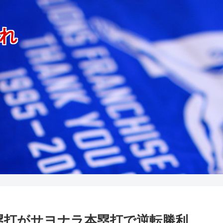
れ
塁打がサヨナラ本塁打で逆転勝利