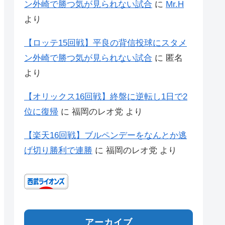
ン外崎で勝つ気が見られない試合
に
Mr.H
より
【ロッテ15回戦】平良の背信投球にスタメ
ン外崎で勝つ気が見られない試合
に
匿名
より
【オリックス16回戦】終盤に逆転し1日で2
位に復帰
に
福岡のレオ党
より
【楽天16回戦】ブルペンデーをなんとか逃
げ切り勝利で連勝
に
福岡のレオ党
より
アーカイブ