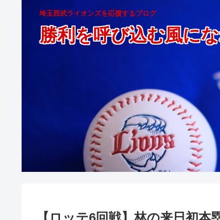
埼玉西武ライオンズを応援するブログ
勝利を呼び込む風にな
【ロッテ6回戦】林の来日初本