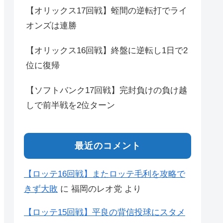
【オリックス17回戦】蛭間の逆転打でライ
オンズは連勝
【オリックス16回戦】終盤に逆転し1日で2
位に復帰
【ソフトバンク17回戦】完封負けの負け越
しで前半戦を2位ターン
最近のコメント
【ロッテ16回戦】またロッテ毛利を攻略で
きず大敗
に
福岡のレオ党
より
【ロッテ15回戦】平良の背信投球にスタメ