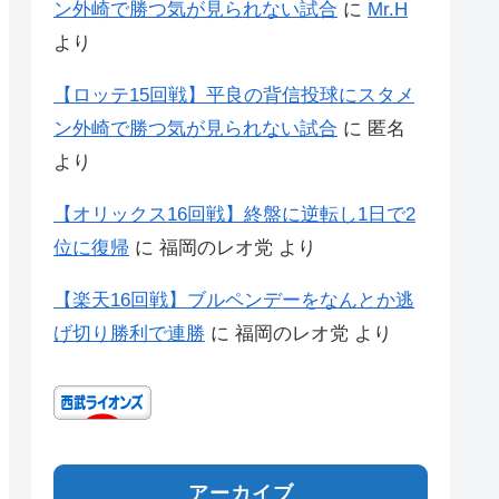
ン外崎で勝つ気が見られない試合
に
Mr.H
より
【ロッテ15回戦】平良の背信投球にスタメ
ン外崎で勝つ気が見られない試合
に
匿名
より
【オリックス16回戦】終盤に逆転し1日で2
位に復帰
に
福岡のレオ党
より
【楽天16回戦】ブルペンデーをなんとか逃
げ切り勝利で連勝
に
福岡のレオ党
より
アーカイブ