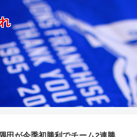
れ
、隅田が今季初勝利でチーム2連勝