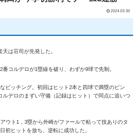
2024.03.30
楽天は荘司が先発した。
2番コルデロが1塁線を破り、わずか9球で先制。
なピッチング。初回はヒット2本と四球で満塁のピン
コルデロのまずい守備（記録はヒット）で同点に追いつ
1アウト1，3塁から外崎がファールで粘って技ありのタ
日初ヒットを放ち、逆転に成功した。