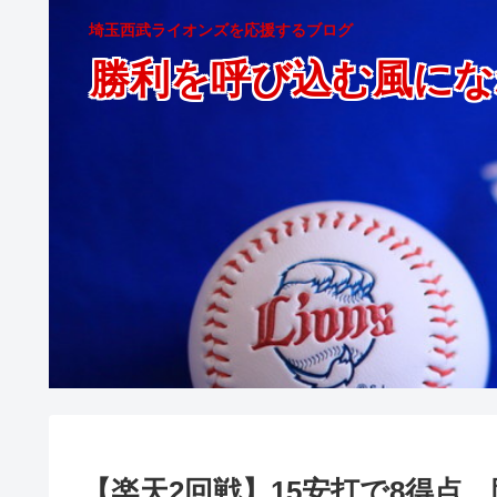
埼玉西武ライオンズを応援するブログ
勝利を呼び込む風にな
【楽天2回戦】15安打で8得点