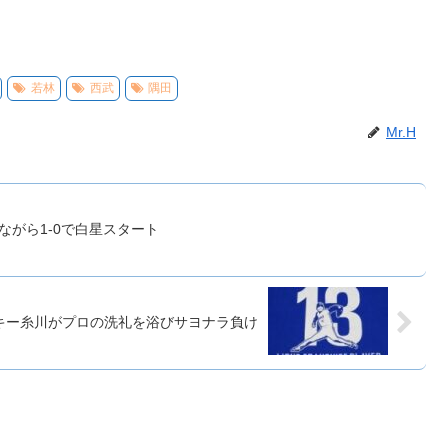
若林
西武
隅田
Mr.H
ながら1-0で白星スタート
キー糸川がプロの洗礼を浴びサヨナラ負け