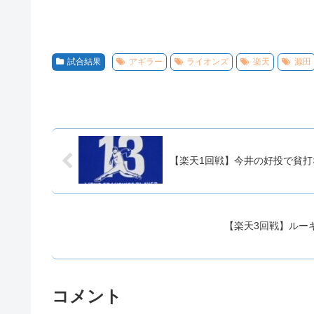
試合結果
アギラー
ライオンズ
楽天
源田
【楽天1回戦】今井の好投で貧打
【楽天3回戦】ルー
コメント